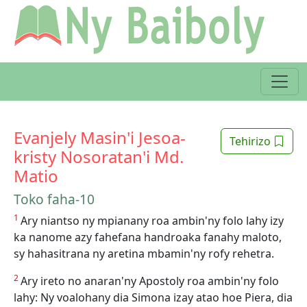
Evanjely Masin'i Jesoa-
Tehirizo
kristy Nosoratan'i Md.
Matio
Toko faha-10
1
Ary niantso ny mpianany roa ambin'ny folo lahy izy
ka nanome azy fahefana handroaka fanahy maloto,
sy hahasitrana ny aretina mbamin'ny rofy rehetra.
2
Ary ireto no anaran'ny Apostoly roa ambin'ny folo
lahy: Ny voalohany dia Simona izay atao hoe Piera, dia