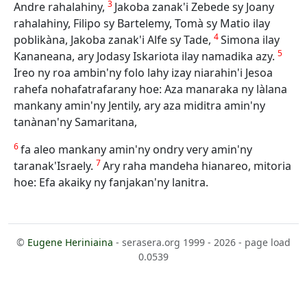
3
Andre rahalahiny,
Jakoba zanak'i Zebede sy Joany
rahalahiny, Filipo sy Bartelemy, Tomà sy Matio ilay
4
poblikàna, Jakoba zanak'i Alfe sy Tade,
Simona ilay
5
Kananeana, ary Jodasy Iskariota ilay namadika azy.
Ireo ny roa ambin'ny folo lahy izay niarahin'i Jesoa
rahefa nohafatrafarany hoe: Aza manaraka ny làlana
mankany amin'ny Jentily, ary aza miditra amin'ny
tanànan'ny Samaritana,
6
fa aleo mankany amin'ny ondry very amin'ny
7
taranak'Israely.
Ary raha mandeha hianareo, mitoria
hoe: Efa akaiky ny fanjakan'ny lanitra.
©
Eugene Heriniaina
- serasera.org 1999 - 2026 - page load
0.0539