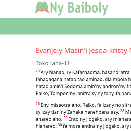
Evanjely Masin'i Jesoa-kristy
Toko faha-11
23
Ary hianao, ry Kafarnaoma, hasandratra 
fahagagana natao tao aminao, dia mbola 
hatao amin'i Sodoma amin'ny andron'ny fi
Raiko, Tompon'ny lanitra sy ny tany, fa na
26
Eny, misaotra aho, Raiko, fa izany no sit
28
sy izay tian'ny Zanaka hanehoana azy.
Ma
29
anareo aho.
Ento ny jiogako, ary mianar
30
hianareo;
fa mora entina ny jiogako, ary