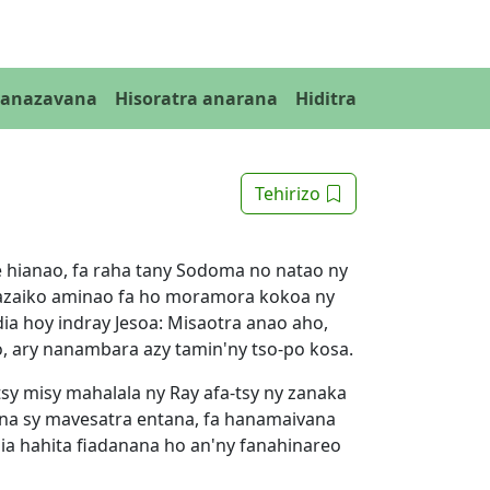
Fanazavana
Hisoratra anarana
Hiditra
Tehirizo
e hianao, fa raha tany Sodoma no natao ny
lazaiko aminao fa ho moramora kokoa ny
dia hoy indray Jesoa: Misaotra anao aho,
ao, ary nanambara azy tamin'ny tso-po kosa.
tsy misy mahalala ny Ray afa-tsy ny zanaka
ana sy mavesatra entana, fa hanamaivana
ia hahita fiadanana ho an'ny fanahinareo