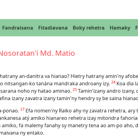
Fandraisana
Fitadiavana
Boky rehetra
Hamaky
 Nosoratan'i Md. Matio
hatrany an-danitra va hianao? Hietry hatrany amin'ny afob
24
ho nitsangan-ko tanàna mandraka androany izy.
Koa dia 
25
tsarana noho ny hatao aminao.
Tamin'izany andro izany, 
nafina izany zavatra izany tamin'ny hendry sy be saina hian
27
ra-ponao.
Efa nomen'ny Raiko ahy ny zavatra rehetra, ary 
nkanesa atý amiko hianareo rehetra izay mitondra fahori
a amiko, fa malemy fanahy sy manetry tena ao am-po aho, d
 maivana ny entako.