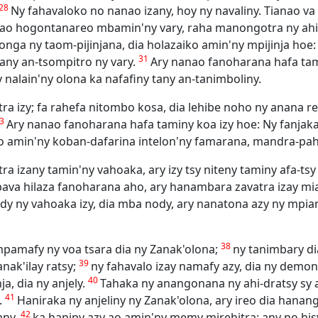
28
Ny fahavaloko no nanao izany, hoy ny navaliny. Tianao v
ndrao hogontanareo mbamin'ny vary, raha manongotra ny ahi
tonga ny taom-pijinjana, dia holazaiko amin'ny mpijinja hoe:
31
ny an-tsompitro ny vary.
Ary nanao fanoharana hafa tam
y nalain'ny olona ka nafafiny tany an-tanimboliny.
ra izy; fa rahefa nitombo kosa, dia lehibe noho ny anana re
33
Ary nanao fanoharana hafa taminy koa izy hoe: Ny fanjakan'
ao amin'ny koban-dafarina intelon'ny famarana, mandra-paha
tra izany tamin'ny vahoaka, ary izy tsy niteny taminy afa-t
ava hilaza fanoharana aho, ary hanambara zavatra izay mi
dy ny vahoaka izy, dia mba nody, ary nanatona azy ny mpia
38
 mpamafy ny voa tsara dia ny Zanak'olona;
ny tanimbary dia
39
nak'ilay ratsy;
ny fahavalo izay namafy azy, dia ny demony
40
ja, dia ny anjely.
Tahaka ny anangonana ny ahi-dratsy sy 
41
.
Haniraka ny anjeliny ny Zanak'olona, ary ireo dia han
42
any,
ka hanipy azy ao amin'ny memy mirehitra: any no hisy