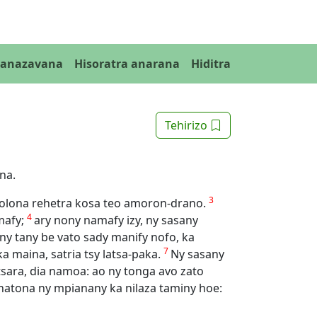
Fanazavana
Hisoratra anarana
Hiditra
Tehirizo
na.
3
ny olona rehetra kosa teo amoron-drano.
4
mafy;
ary nony namafy izy, ny sasany
ny tany be vato sady manify nofo, ka
7
a maina, satria tsy latsa-paka.
Ny sasany
tsara, dia namoa: ao ny tonga avo zato
natona ny mpianany ka nilaza taminy hoe: