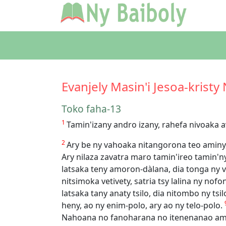
Evanjely Masin'i Jesoa-kristy
Toko faha-13
1
Tamin'izany andro izany, rahefa nivoaka 
2
Ary be ny vahoaka nitangorona teo aminy, 
Ary nilaza zavatra maro tamin'ireo tamin
latsaka teny amoron-dàlana, dia tonga ny 
nitsimoka vetivety, satria tsy lalina ny nofo
latsaka tany anaty tsilo, dia nitombo ny tsi
heny, ao ny enim-polo, ary ao ny telo-polo.
Nahoana no fanoharana no itenenanao am