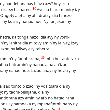
a ny handehananay hiava azy? hoy ireo
30
-dratsy hianareo.
Avelao hiara-maniry izy
 Ongoty aloha ny ahi-dratsy, dia fehezo
iny koa izy nanao hoe: Ny fanjakan'ny
hetra, ka tonga hazo; dia avy ny voro-
ny lanitra dia mitovy amin'ny lalivay, izay
zon'ny lalivay azy rehetra.
35
sy tamin'ny fanoharana,
mba ho tanteraka
afina hatramin'ny nanaovana an'izao
nany nanao hoe: Lazao anay ny hevitry ny
 izao tontolo izao; ny voa tsara dia ny
; ny taom-pijinjana, dia ny
andorana azy amin'ny afo no hatao raha
angona sy hamoaka ny mpanafintohina sy ny
43
 fitomaniana sy fikitroha-nify.