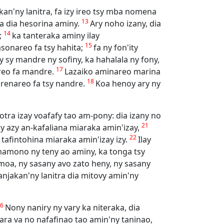
an'ny lanitra, fa izy ireo tsy mba nomena
13
a dia hesorina aminy.
Ary noho izany, dia
14
;
ka tanteraka aminy ilay
15
sonareo fa tsy hahita;
fa ny fon'ity
 sy mandre ny sofiny, ka hahalala ny fony,
17
areo fa mandre.
Lazaiko aminareo marina
18
 renareo fa tsy nandre.
Koa henoy ary ny
otra izay voafafy tao am-pony: dia izany no
21
y azy an-kafaliana miaraka amin'izay,
22
 tafintohina miaraka amin'izay izy.
Ilay
a mamono ny teny ao aminy, ka tonga tsy
amoa, ny sasany avo zato heny, ny sasany
njakan'ny lanitra dia mitovy amin'ny
26
Nony naniry ny vary ka niteraka, dia
ra va no nafafinao tao amin'ny taninao,