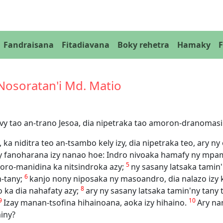
Fandraisana
Fitadiavana
Boky rehetra
Hamaky
 Nosoratan'i Md. Matio
avy tao an-trano Jesoa, dia nipetraka tao amoron-dranomasi
ka niditra teo an-tsambo kely izy, dia nipetraka teo, ary 
'ny fanoharana izy nanao hoe: Indro nivoaka hamafy ny mpa
5
voro-manidina ka nitsindroka azy;
ny sasany latsaka tamin'
6
n-tany;
kanjo nony niposaka ny masoandro, dia nalazo izy k
8
lo ka dia nahafaty azy;
ary ny sasany latsaka tamin'ny tany 
9
10
Izay manan-tsofina hihainoana, aoka izy hihaino.
Ary na
iny?