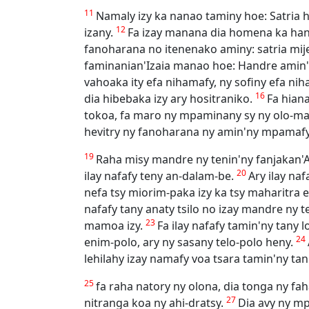
11
Namaly izy ka nanao taminy hoe: Satria 
12
izany.
Fa izay manana dia homena ka hana
fanoharana no itenenako aminy: satria mije
faminanian'Izaia manao hoe: Handre amin'ny
vahoaka ity efa nihamafy, ny sofiny efa ni
16
dia hibebaka izy ary hositraniko.
Fa hian
tokoa, fa maro ny mpaminany sy ny olo-mari
hevitry ny fanoharana ny amin'ny mpamafy
19
Raha misy mandre ny tenin'ny fanjakan'An
20
ilay nafafy teny an-dalam-be.
Ary ilay na
nefa tsy miorim-paka izy ka tsy maharitra e
nafafy tany anaty tsilo no izay mandre ny t
23
mamoa izy.
Fa ilay nafafy tamin'ny tany
24
enim-polo, ary ny sasany telo-polo heny.
lehilahy izay namafy voa tsara tamin'ny tan
25
fa raha natory ny olona, dia tonga ny fah
27
nitranga koa ny ahi-dratsy.
Dia avy ny m