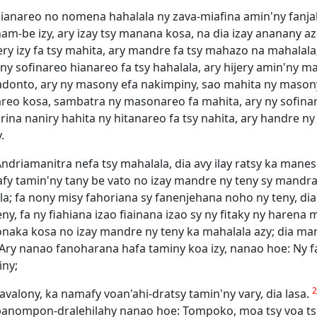
hianareo no nomena hahalala ny zava-miafina amin'ny fanjak
m-be izy, ary izay tsy manana kosa, na dia izay ananany az
ry izy fa tsy mahita, ary mandre fa tsy mahazo na mahalala
 sofinareo hianareo fa tsy hahalala, ary hijery amin'ny ma
hadonto, ary ny masony efa nakimpiny, sao mahita ny masony
areo kosa, sambatra ny masonareo fa mahita, ary ny sofin
na naniry hahita ny hitanareo fa tsy nahita, ary handre ny
.
driamanitra nefa tsy mahalala, dia avy ilay ratsy ka manes
fafy tamin'ny tany be vato no izay mandre ny teny sy mandra
la; fa nony misy fahoriana sy fanenjehana noho ny teny, dia
eny, fa ny fiahiana izao fiainana izao sy ny fitaky ny haren
 lonaka kosa no izay mandre ny teny ka mahalala azy; dia m
Ary nanao fanoharana hafa taminy koa izy, nanao hoe: Ny fa
iny;
avalony, ka namafy voan'ahi-dratsy tamin'ny vary, dia lasa.
panompon-dralehilahy nanao hoe: Tompoko, moa tsy voa tsa