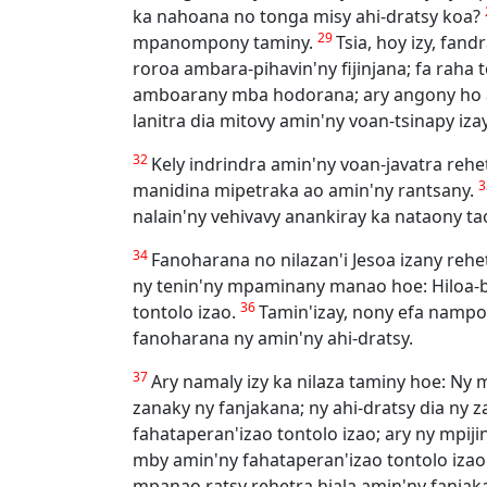
ka nahoana no tonga misy ahi-dratsy koa?
29
mpanompony taminy.
Tsia, hoy izy, fa
roroa ambara-pihavin'ny fijinjana; fa raha 
amboarany mba hodorana; ary angony ho a
lanitra dia mitovy amin'ny voan-tsinapy iza
32
Kely indrindra amin'ny voan-javatra rehet
manidina mipetraka ao amin'ny rantsany.
nalain'ny vehivavy anankiray ka nataony t
34
Fanoharana no nilazan'i Jesoa izany rehe
ny tenin'ny mpaminany manao hoe: Hiloa-b
36
tontolo izao.
Tamin'izay, nony efa nampo
fanoharana ny amin'ny ahi-dratsy.
37
Ary namaly izy ka nilaza taminy hoe: Ny
zanaky ny fanjakana; ny ahi-dratsy dia ny za
fahataperan'izao tontolo izao; ary ny mpijin
mby amin'ny fahataperan'izao tontolo izao
mpanao ratsy rehetra hiala amin'ny fanjak