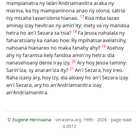
mampianatra ny lalàn'Andriamanitra araka ny
marina, ka tsy mampaninona anao ny olona; satria
17
tsy mizaha tavan'olona hianao.
Koa mba lazao
aminay izay hevitrao ny amin'ity: mety va ny mandoa
18
hetra ho an'i Sezara sa tsia?
Fa Jesoa nahalala ny
faharatsiany ka nanao hoe: Ry mpihatsaravelatsihy,
19
nahoana hianareo no maka fanahy ahy?
Asehoy
ahy ny farantsa kely fandoa amin'ny hetra: dia
20
nanasehoany denie iray izy.
Ary hoy Jesoa taminy:
21
Sarin'iza, sy anaran'iza ity?
An'i Sezara, hoy ireo.
Raha izany àry, hoy izy, dia aloavy ho an'i Sezara izay
an'i Sezara, ary ho an'Andriamanitra izay
an'Andriamanitra.
©
Eugene Heriniaina
- serasera.org 1999 - 2026 - page load
0.0512