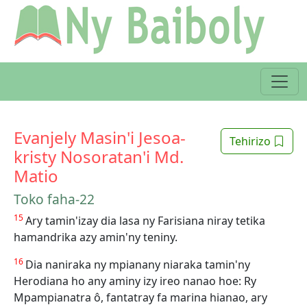
Evanjely Masin'i Jesoa-
Tehirizo
kristy Nosoratan'i Md.
Matio
Toko faha-22
15
Ary tamin'izay dia lasa ny Farisiana niray tetika
hamandrika azy amin'ny teniny.
16
Dia naniraka ny mpianany niaraka tamin'ny
Herodiana ho any aminy izy ireo nanao hoe: Ry
Mpampianatra ô, fantatray fa marina hianao, ary