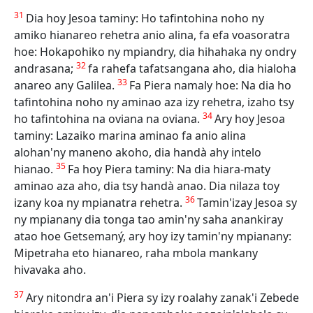
31
Dia hoy Jesoa taminy: Ho tafintohina noho ny
amiko hianareo rehetra anio alina, fa efa voasoratra
hoe: Hokapohiko ny mpiandry, dia hihahaka ny ondry
32
andrasana;
fa rahefa tafatsangana aho, dia hialoha
33
anareo any Galilea.
Fa Piera namaly hoe: Na dia ho
tafintohina noho ny aminao aza izy rehetra, izaho tsy
34
ho tafintohina na oviana na oviana.
Ary hoy Jesoa
taminy: Lazaiko marina aminao fa anio alina
alohan'ny maneno akoho, dia handà ahy intelo
35
hianao.
Fa hoy Piera taminy: Na dia hiara-maty
aminao aza aho, dia tsy handà anao. Dia nilaza toy
36
izany koa ny mpianatra rehetra.
Tamin'izay Jesoa sy
ny mpianany dia tonga tao amin'ny saha anankiray
atao hoe Getsemaný, ary hoy izy tamin'ny mpianany:
Mipetraha eto hianareo, raha mbola mankany
hivavaka aho.
37
Ary nitondra an'i Piera sy izy roalahy zanak'i Zebede