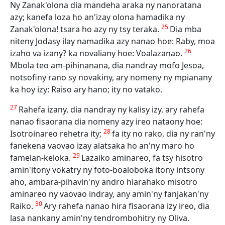
Ny Zanak'olona dia mandeha araka ny nanoratana
azy; kanefa loza ho an'izay olona hamadika ny
25
Zanak'olona! tsara ho azy ny tsy teraka.
Dia mba
niteny Jodasy ilay namadika azy nanao hoe: Raby, moa
26
izaho va izany? ka novaliany hoe: Voalazanao.
Mbola teo am-pihinanana, dia nandray mofo Jesoa,
notsofiny rano sy novakiny, ary nomeny ny mpianany
ka hoy izy: Raiso ary hano; ity no vatako.
27
Rahefa izany, dia nandray ny kalisy izy, ary rahefa
nanao fisaorana dia nomeny azy ireo nataony hoe:
28
Isotroinareo rehetra ity;
fa ity no rako, dia ny ran'ny
fanekena vaovao izay alatsaka ho an'ny maro ho
29
famelan-keloka.
Lazaiko aminareo, fa tsy hisotro
amin'itony vokatry ny foto-boaloboka itony intsony
aho, ambara-pihavin'ny andro hiarahako misotro
aminareo ny vaovao indray, any amin'ny fanjakan'ny
30
Raiko.
Ary rahefa nanao hira fisaorana izy ireo, dia
lasa nankany amin'ny tendrombohitry ny Oliva.