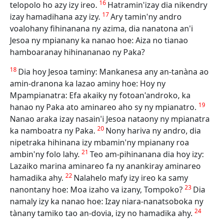
16
telopolo ho azy izy ireo.
Hatramin'izay dia nikendry
17
izay hamadihana azy izy.
Ary tamin'ny andro
voalohany fihinanana ny azima, dia nanatona an'i
Jesoa ny mpianany ka nanao hoe: Aiza no tianao
hamboaranay hihinananao ny Paka?
18
Dia hoy Jesoa taminy: Mankanesa any an-tanàna ao
amin-dranona ka lazao aminy hoe: Hoy ny
Mpampianatra: Efa akaiky ny fotoan'androko, ka
19
hanao ny Paka ato aminareo aho sy ny mpianatro.
Nanao araka izay nasain'i Jesoa nataony ny mpianatra
20
ka namboatra ny Paka.
Nony hariva ny andro, dia
nipetraka hihinana izy mbamin'ny mpianany roa
21
ambin'ny folo lahy.
Teo am-pihinanana dia hoy izy:
Lazaiko marina aminareo fa ny anankiray aminareo
22
hamadika ahy.
Nalahelo mafy izy ireo ka samy
23
nanontany hoe: Moa izaho va izany, Tompoko?
Dia
namaly izy ka nanao hoe: Izay niara-nanatsoboka ny
24
tànany tamiko tao an-dovia, izy no hamadika ahy.