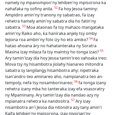
namely ny mpanompon'ny lehiben'ny mpisorona ka
52
nahafaka ny sofiny anila.
Fa hoy Jesoa taminy:
Ampidiro amin'ny tranony ny sabatrao, fa izay
rehetra hamely amin'ny sabatra dia ho fatin'ny
53
sabatra.
Moa ataonao fa tsy mahazo mangataka
amin'ny Raiko aho, ka haniraka anjely tsy omby
54
lejiona roa ambin'ny folo izy ho eto amiko?
Fa
hatao ahoana àry no hahatanteraka ny Soratra
55
Masina izay milaza fa tsy maintsy ho tonga izao?
Ary tamin'izay dia hoy Jesoa tamin'ireo vahoaka ireo:
Mova tsy ny hisambotra jiolahy hianareo mitondra
sabatra sy langilangy hisambotra ahy; nipetraka
isan'andro teo aminareo aho, nampianatra teo an-
56
tempoly, nefa tsy nosamborinareo;
fa tonga izany
rehetra izany mba ho tanteraka izay efa voasoratry
ny Mpaminany. Ary tamin'izay dia nandao azy ny
57
mpianatra rehetra ka nandositra.
Ary izay
nisambotra an'i Jesoa dia nitondra azy tany amin'i
Kaifa lehiben'ny mpisorona, izay nivorian'ny