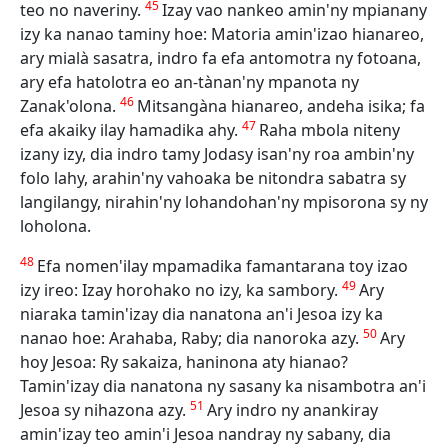
45
teo no naveriny.
Izay vao nankeo amin'ny mpianany
izy ka nanao taminy hoe: Matoria amin'izao hianareo,
ary mialà sasatra, indro fa efa antomotra ny fotoana,
ary efa hatolotra eo an-tànan'ny mpanota ny
46
Zanak'olona.
Mitsangàna hianareo, andeha isika; fa
47
efa akaiky ilay hamadika ahy.
Raha mbola niteny
izany izy, dia indro tamy Jodasy isan'ny roa ambin'ny
folo lahy, arahin'ny vahoaka be nitondra sabatra sy
langilangy, nirahin'ny lohandohan'ny mpisorona sy ny
loholona.
48
Efa nomen'ilay mpamadika famantarana toy izao
49
izy ireo: Izay horohako no izy, ka sambory.
Ary
niaraka tamin'izay dia nanatona an'i Jesoa izy ka
50
nanao hoe: Arahaba, Raby; dia nanoroka azy.
Ary
hoy Jesoa: Ry sakaiza, haninona aty hianao?
Tamin'izay dia nanatona ny sasany ka nisambotra an'i
51
Jesoa sy nihazona azy.
Ary indro ny anankiray
amin'izay teo amin'i Jesoa nandray ny sabany, dia