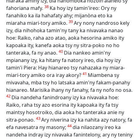
hiaraka aminy izy, dia nanomboka nozoin'alahelo sy
38
fahoriana mafy.
Ka hoy izy tamin'ireo: Ory ny
fanahiko ka ila hahafaty ahy; mijanòna eto ka
39
miaraha miari-tory amiko.
Ary nony nandroso kely
izy, dia nihohoka tamin'ny tany ka nivavaka nanao
hoe: Raiko, raha azo atao, aoka hesorina amiko ity
kapoaka ity, kanefa aoka tsy ny sitra-poko no ho
40
tanteraka, fa ny anao.
Dia nankeo amin'ny
mpianany izy, ka hitany fa natory ireo, dia hoy izy
tamin'i Piera: Hay hianareo tsy nahazaka ny miara-
41
miari-tory amiko ora iray akory?
Miambena sy
mivavaha, mba tsy ho latsaka amin'ny fakam-panahy
hianareo. Marisika ihany ny fanahy, fa ny nofo no osa.
42
Dia nandeha fanindroany izy ka nivavaka hoe:
Raiko, raha tsy azo esorina ity kapoaka ity fa tsy
maintsy hosotroiko, dia aoka ho tanteraka anie ny
43
sitra-ponao.
Ary niverina izy ka nahita azy natory, fa
44
efa navesatra ny masony;
dia nilaozany ireo ka
nandeha indray izy nivavaka fanintelony, ary ny teniny