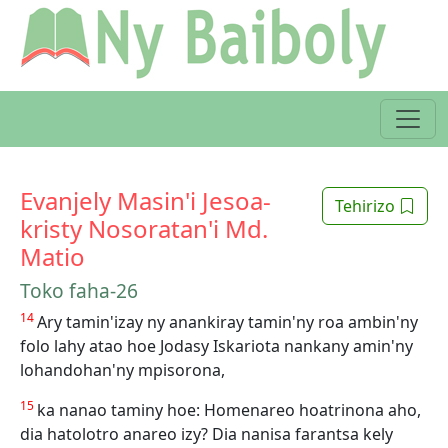
Evanjely Masin'i Jesoa-
Tehirizo
kristy Nosoratan'i Md.
Matio
Toko faha-26
14
Ary tamin'izay ny anankiray tamin'ny roa ambin'ny
folo lahy atao hoe Jodasy Iskariota nankany amin'ny
lohandohan'ny mpisorona,
15
ka nanao taminy hoe: Homenareo hoatrinona aho,
dia hatolotro anareo izy? Dia nanisa farantsa kely