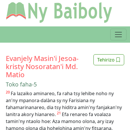
Evanjely Masin'i Jesoa-
Tehirizo
kristy Nosoratan'i Md.
Matio
Toko faha-5
20
Fa lazaiko aminareo, fa raha tsy lehibe noho ny
an'ny mpanora-dalàna sy ny Farisiana ny
fahamarinanareo, dia tsy hiditra amin'ny fanjakan'ny
21
lanitra akory hianareo.
Efa renareo fa voalaza
tamin'ny ntaolo hoe: Aza mamono olona, ary izay
hamono olona dia hohelohina amin'ny fitsarana.