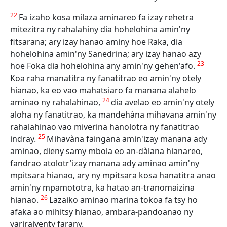
22
Fa izaho kosa milaza aminareo fa izay rehetra
mitezitra ny rahalahiny dia hohelohina amin'ny
fitsarana; ary izay hanao aminy hoe Raka, dia
hohelohina amin'ny Sanedrina; ary izay hanao azy
23
hoe Foka dia hohelohina any amin'ny gehen'afo.
Koa raha manatitra ny fanatitrao eo amin'ny otely
hianao, ka eo vao mahatsiaro fa manana alahelo
24
aminao ny rahalahinao,
dia avelao eo amin'ny otely
aloha ny fanatitrao, ka mandehàna mihavana amin'ny
rahalahinao vao miverina hanolotra ny fanatitrao
25
indray.
Mihavàna faingana amin'izay manana ady
aminao, dieny samy mbola eo an-dàlana hianareo,
fandrao atolotr'izay manana ady aminao amin'ny
mpitsara hianao, ary ny mpitsara kosa hanatitra anao
amin'ny mpamototra, ka hatao an-tranomaizina
26
hianao.
Lazaiko aminao marina tokoa fa tsy ho
afaka ao mihitsy hianao, ambara-pandoanao ny
variraiventy farany.