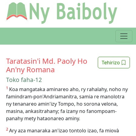
Taratasin'i Md. Paoly Ho
Tehirizo
An'ny Romana
Toko faha-12
1
Koa mangataka aminareo aho, ry rahalahy, noho ny
famindram-pon'Andriamanitra, samia re manolotra
ny tenanareo amin'izy Tompo, ho sorona velona,
masina, ankasitrahany; fa izany no fanompoam-
panahy mety hataonareo aminy.
2
Ary aza manaraka an'izao tontolo izao, fa miovà