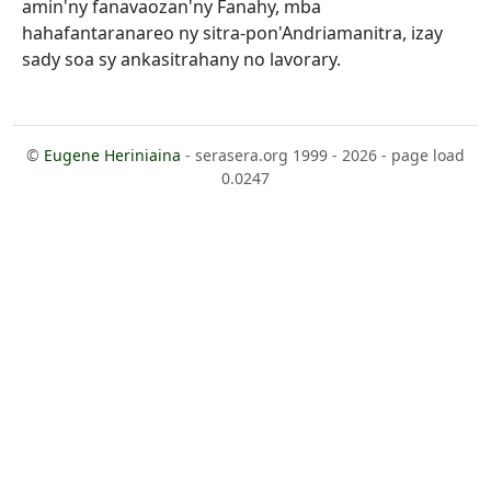
amin'ny fanavaozan'ny Fanahy, mba
hahafantaranareo ny sitra-pon'Andriamanitra, izay
sady soa sy ankasitrahany no lavorary.
©
Eugene Heriniaina
- serasera.org 1999 - 2026 - page load
0.0247