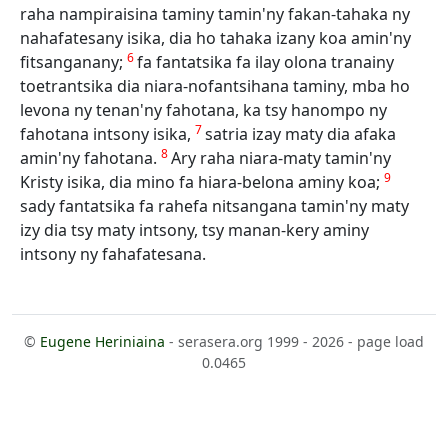
raha nampiraisina taminy tamin'ny fakan-tahaka ny
nahafatesany isika, dia ho tahaka izany koa amin'ny
6
fitsanganany;
fa fantatsika fa ilay olona tranainy
toetrantsika dia niara-nofantsihana taminy, mba ho
levona ny tenan'ny fahotana, ka tsy hanompo ny
7
fahotana intsony isika,
satria izay maty dia afaka
8
amin'ny fahotana.
Ary raha niara-maty tamin'ny
9
Kristy isika, dia mino fa hiara-belona aminy koa;
sady fantatsika fa rahefa nitsangana tamin'ny maty
izy dia tsy maty intsony, tsy manan-kery aminy
intsony ny fahafatesana.
©
Eugene Heriniaina
- serasera.org 1999 - 2026 - page load
0.0465