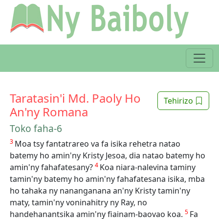
Taratasin'i Md. Paoly Ho
Tehirizo
An'ny Romana
Toko faha-6
3
Moa tsy fantatrareo va fa isika rehetra natao
batemy ho amin'ny Kristy Jesoa, dia natao batemy ho
4
amin'ny fahafatesany?
Koa niara-nalevina taminy
tamin'ny batemy ho amin'ny fahafatesana isika, mba
ho tahaka ny nananganana an'ny Kristy tamin'ny
maty, tamin'ny voninahitry ny Ray, no
5
handehanantsika amin'ny fiainam-baovao koa.
Fa