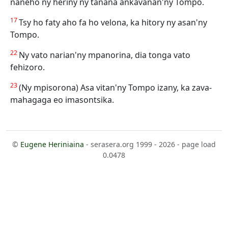
naneho ny heriny ny tànana ankavanan'ny Tompo.
17
Tsy ho faty aho fa ho velona, ka hitory ny asan'ny
Tompo.
22
Ny vato narian'ny mpanorina, dia tonga vato
fehizoro.
23
(Ny mpisorona) Asa vitan'ny Tompo izany, ka zava-
mahagaga eo imasontsika.
©
Eugene Heriniaina
- serasera.org 1999 - 2026 - page load
0.0478