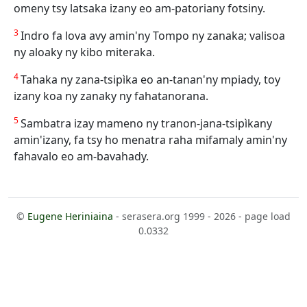
omeny tsy latsaka izany eo am-patoriany fotsiny.
3
Indro fa lova avy amin'ny Tompo ny zanaka; valisoa
ny aloaky ny kibo miteraka.
4
Tahaka ny zana-tsipìka eo an-tanan'ny mpiady, toy
izany koa ny zanaky ny fahatanorana.
5
Sambatra izay mameno ny tranon-jana-tsipìkany
amin'izany, fa tsy ho menatra raha mifamaly amin'ny
fahavalo eo am-bavahady.
©
Eugene Heriniaina
- serasera.org 1999 - 2026 - page load
0.0332