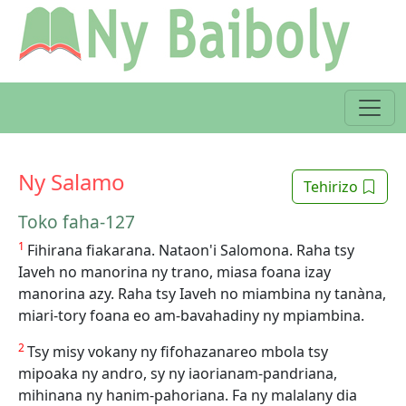
Ny Salamo
Tehirizo
Toko faha-127
1
Fihirana fiakarana. Nataon'i Salomona. Raha tsy
Iaveh no manorina ny trano, miasa foana izay
manorina azy. Raha tsy Iaveh no miambina ny tanàna,
miari-tory foana eo am-bavahadiny ny mpiambina.
2
Tsy misy vokany ny fifohazanareo mbola tsy
mipoaka ny andro, sy ny iaorianam-pandriana,
mihinana ny hanim-pahoriana. Fa ny malalany dia