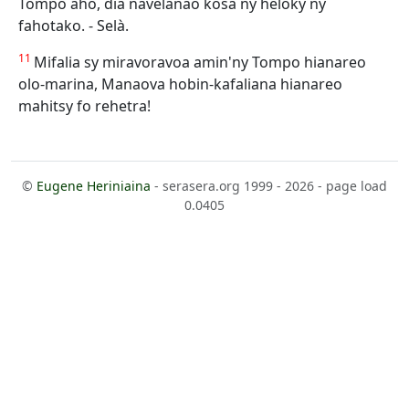
Tompo aho, dia navelanao kosa ny heloky ny
fahotako. - Selà.
11
Mifalia sy miravoravoa amin'ny Tompo hianareo
olo-marina, Manaova hobin-kafaliana hianareo
mahitsy fo rehetra!
©
Eugene Heriniaina
- serasera.org 1999 - 2026 - page load
0.0405