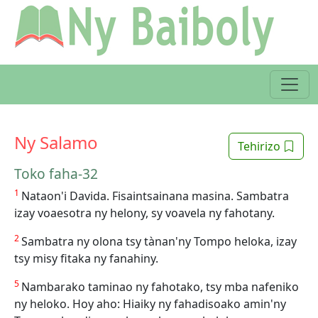
Ny Salamo
Tehirizo
Toko faha-32
1
Nataon'i Davida. Fisaintsainana masina. Sambatra
izay voaesotra ny helony, sy voavela ny fahotany.
2
Sambatra ny olona tsy tànan'ny Tompo heloka, izay
tsy misy fitaka ny fanahiny.
5
Nambarako taminao ny fahotako, tsy mba nafeniko
ny heloko. Hoy aho: Hiaiky ny fahadisoako amin'ny