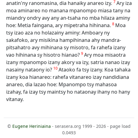
7
anatin'ny ranomasina, dia hanaiky anareo izy.
Ary iza
moa aminareo no manana mpanompo miasa tany na
miandry ondry avy any an-tsaha no mba hilaza aminy
8
hoe: Metia faingana, ary mipetraha hihinana.
Moa
tsy izao aza no holazainy aminy: Amboary ny
sakafoko, ary misikìna hampihinana ahy mandra-
pitsahatro avy mihinana sy misotro, fa rahefa izany
9
vao hihinana sy hisotro hianao?
Ary moa misaotra
izany mpanompo izany akory va izy, satria nanao izay
10
nasainy nataony io?
Ataoko fa tsy izany. Koa tahaka
izany koa hianareo: rahefa vitanareo izay nandidiana
anareo, dia lazao hoe: Mpanompo tsy mahasoa
izahay, fa izay tsy maintsy ho nataonay ihany no hany
vitanay.
©
Eugene Heriniaina
- serasera.org 1999 - 2026 - page load
0.0493