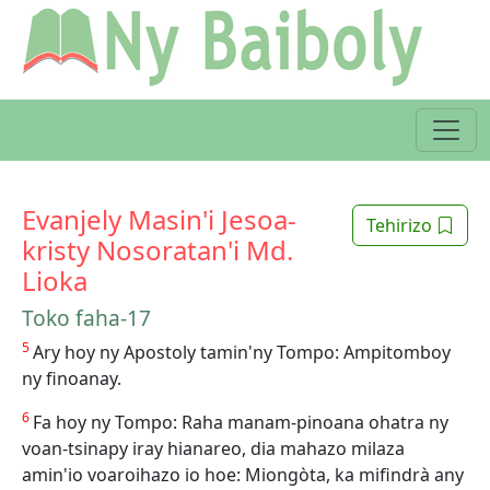
Evanjely Masin'i Jesoa-
Tehirizo
kristy Nosoratan'i Md.
Lioka
Toko faha-17
5
Ary hoy ny Apostoly tamin'ny Tompo: Ampitomboy
ny finoanay.
6
Fa hoy ny Tompo: Raha manam-pinoana ohatra ny
voan-tsinapy iray hianareo, dia mahazo milaza
amin'io voaroihazo io hoe: Miongòta, ka mifindrà any