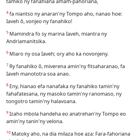
tamiko ny fanahiana amam-pahoriana,
4
fa niantso ny anaran'ny Tompo aho, nanao hoe:
Iaveh ô, vonjeo ny fanahiko!
5
Mamindra fo sy marina Iaveh, miantra ny
Andriamanitsika.
6
Miaro ny osa Iaveh; ory aho ka novonjeny.
7
Ry fanahiko ô, miverena amin'ny fitsaharanao, fa
Iaveh manototra soa anao.
8
Eny, hianao efa nanafaka ny fanahiko tamin'ny
fahafatesana, ny masoko tamin'ny ranomaso, ny
tongotro tamin'ny halavoana.
9
Izaho mbola handeha eo anatrehan'ny Tompo eo
amin'ny tanin'ny velona.
10
Matoky aho, na dia milaza hoe aza: Fara-fahoriana