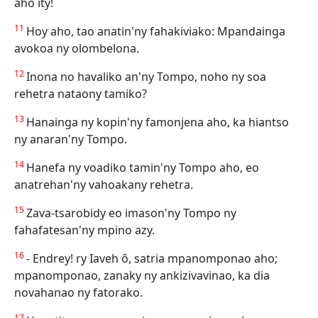
aho ity!
11
Hoy aho, tao anatin'ny fahakiviako: Mpandainga
avokoa ny olombelona.
12
Inona no havaliko an'ny Tompo, noho ny soa
rehetra nataony tamiko?
13
Hanainga ny kopin'ny famonjena aho, ka hiantso
ny anaran'ny Tompo.
14
Hanefa ny voadiko tamin'ny Tompo aho, eo
anatrehan'ny vahoakany rehetra.
15
Zava-tsarobidy eo imason'ny Tompo ny
fahafatesan'ny mpino azy.
16
- Endrey! ry Iaveh ô, satria mpanomponao aho;
mpanomponao, zanaky ny ankizivavinao, ka dia
novahanao ny fatorako.
17