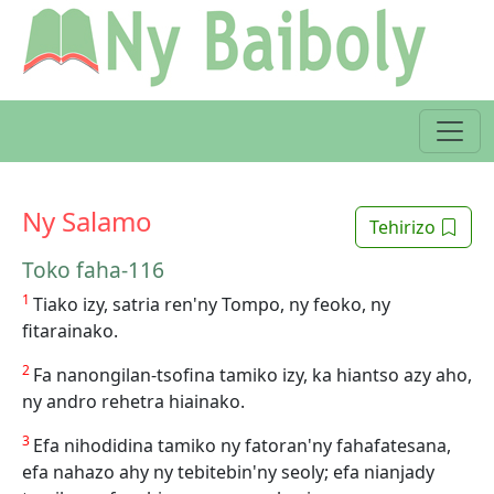
Ny Salamo
Tehirizo
Toko faha-116
1
Tiako izy, satria ren'ny Tompo, ny feoko, ny
fitarainako.
2
Fa nanongilan-tsofina tamiko izy, ka hiantso azy aho,
ny andro rehetra hiainako.
3
Efa nihodidina tamiko ny fatoran'ny fahafatesana,
efa nahazo ahy ny tebitebin'ny seoly; efa nianjady