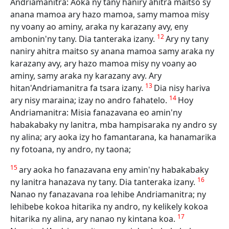
Andriamanitra: Aoka ny tany haniry ahitra maitso sy
anana mamoa ary hazo mamoa, samy mamoa misy
ny voany ao aminy, araka ny karazany avy, eny
12
ambonin'ny tany. Dia tanteraka izany.
Ary ny tany
naniry ahitra maitso sy anana mamoa samy araka ny
karazany avy, ary hazo mamoa misy ny voany ao
aminy, samy araka ny karazany avy. Ary
13
hitan'Andriamanitra fa tsara izany.
Dia nisy hariva
14
ary nisy maraina; izay no andro fahatelo.
Hoy
Andriamanitra: Misia fanazavana eo amin'ny
habakabaky ny lanitra, mba hampisaraka ny andro sy
ny alina; ary aoka izy ho famantarana, ka hanamarika
ny fotoana, ny andro, ny taona;
15
ary aoka ho fanazavana eny amin'ny habakabaky
16
ny lanitra hanazava ny tany. Dia tanteraka izany.
Nanao ny fanazavana roa lehibe Andriamanitra; ny
lehibebe kokoa hitarika ny andro, ny kelikely kokoa
17
hitarika ny alina, ary nanao ny kintana koa.