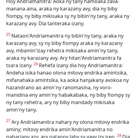
Hoy Andriamanitra: Aoka ny tany hamoaka zava-
manana aina, araka ny karazany avy, dia ny biby
fiompy, ny biby mikisaka sy ny bibin'ny tany, araka ny
karazany avy. Dia tanteraka izany.
25
Nataon'Andriamanitra ny bibin'ny tany, araka ny
karazany avy, sy ny biby fiompy araka ny karazany
avy, mbamin'izay rehetra mikisaka amin'ny tany,
araka ny karazany avy. Ary hitan'Andriamanitra fa
26
tsara izany.
Rehefa izany dia hoy Andriamanitra:
Andeha isika hanao olona mitovy endrika amintsika,
mifanahaka amintsika, ka aoka hanjakany avokoa ny
hazandrano ao amin'ny ranomasina, ny voro-
manidina eny amin'ny habakabaka, ny biby fiompy sy
ny tany rehetra, ary ny biby mandady mikisaka
amin'ny tany.
27
Ary Andriamanitra nahary ny olona mitovy endrika
aminy; mitovy endrika amin'Andriamanitra no
28
nahariany azy, ary nataony lahy sy vavy izy ireo.
Dia