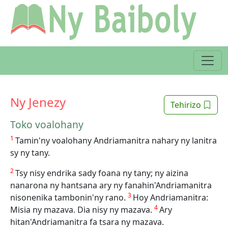
Ny Jenezy
Tehirizo
Toko voalohany
1
Tamin'ny voalohany Andriamanitra nahary ny lanitra
sy ny tany.
2
Tsy nisy endrika sady foana ny tany; ny aizina
nanarona ny hantsana ary ny fanahin'Andriamanitra
3
nisonenika tambonin'ny rano.
Hoy Andriamanitra:
4
Misia ny mazava. Dia nisy ny mazava.
Ary
hitan'Andriamanitra fa tsara ny mazava.