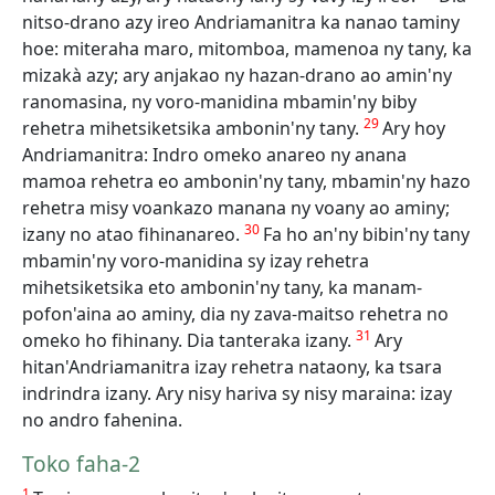
nitso-drano azy ireo Andriamanitra ka nanao taminy
hoe: miteraha maro, mitomboa, mamenoa ny tany, ka
mizakà azy; ary anjakao ny hazan-drano ao amin'ny
ranomasina, ny voro-manidina mbamin'ny biby
29
rehetra mihetsiketsika ambonin'ny tany.
Ary hoy
Andriamanitra: Indro omeko anareo ny anana
mamoa rehetra eo ambonin'ny tany, mbamin'ny hazo
rehetra misy voankazo manana ny voany ao aminy;
30
izany no atao fihinanareo.
Fa ho an'ny bibin'ny tany
mbamin'ny voro-manidina sy izay rehetra
mihetsiketsika eto ambonin'ny tany, ka manam-
pofon'aina ao aminy, dia ny zava-maitso rehetra no
31
omeko ho fihinany. Dia tanteraka izany.
Ary
hitan'Andriamanitra izay rehetra nataony, ka tsara
indrindra izany. Ary nisy hariva sy nisy maraina: izay
no andro fahenina.
Toko faha-2
1