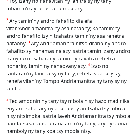
Toy izany no nahavitan'ny lanitra sy ny tany
mbamin'izay rehetra nomba azy.
2
Ary tamin'ny andro fahafito dia efa
vitan'Andriamanitra ny asa nataony; ka tamin'ny
andro fahafito izy nitsahatra tamin'ny asa rehetra
3
nataony.
Ary Andriamanitra nitso-drano ny andro
fahafito sy nanamasina azy, satria tamin'izany andro
izany no nitsaharany tamin'ny zavatra rehetra
4
nohariny tamin'ny nanaovany azy.
Izao no
tantaran'ny lanitra sy ny tany, rehefa voahary izy,
rehefa vitan'ny Tompo Andriamanitra ny tany sy ny
lanitra.
5
Teo ambonin'ny tany tsy mbola nisy hazo madinika
eny an-tsaha, ary ny anana eny an-tsaha tsy mbola
nisy nitsimoka, satria Iaveh Andriamanitra tsy mbola
nandatsaka ranonorana amin'ny tany; ary ny olona
hamboly ny tany koa tsy mbola nisy.