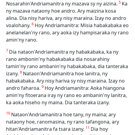
5
Nosarahin'Andriamanitra ny mazava sy ny aizina.
Ka
ny mazava nataony hoe andro. Ary maizina kosa
alina. Dia nisy hariva, ary nisy maraina. Izay no andro
6
voalohany.
Hoy Andriamanitra: Misia habakabaka eo
anelanelan'ny rano, ary aoka izy hampisaraka ny rano
amin'ny rano.
7
Dia nataon'Andriamanitra ny habakabaka, ka ny
rano ambonin'ny habakabaka dia nosarahiny
tamin'ny rano ambanin'ny habakabaka, dia tanteraka
8
izany.
Nataon'Andriamanitra hoe lanitra, ny
habakabaka. Ary nisy hariva sy nisy maraina. Izay no
9
andro faharoa.
Hoy Andriamanitra: Aoka hiangona
amin'ny fitoerana iray ny rano eo ambanin'ny lanitra,
ka aoka hiseho ny maina. Dia tanteraka izany.
10
Nataon'Andriamanitra hoe tany, ny maina; ary
nataony hoe, ranomasina, ny rano tafangona, ary
11
hitan'Andriamanitra fa tsara izany.
Dia hoy