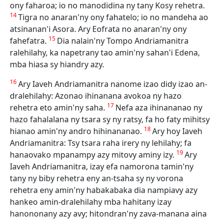
ony faharoa; io no manodidina ny tany Kosy rehetra.
14
Tigra no anaran'ny ony fahatelo; io no mandeha ao
atsinanan'i Asora. Ary Eofrata no anaran'ny ony
15
fahefatra.
Dia nalain'ny Tompo Andriamanitra
ralehilahy, ka napetrany tao amin'ny sahan'i Edena,
mba hiasa sy hiandry azy.
16
Ary Iaveh Andriamanitra nanome izao didy izao an-
dralehilahy: Azonao ihinanana avokoa ny hazo
17
rehetra eto amin'ny saha.
Nefa aza ihinananao ny
hazo fahalalana ny tsara sy ny ratsy, fa ho faty mihitsy
18
hianao amin'ny andro hihinananao.
Ary hoy Iaveh
Andriamanitra: Tsy tsara raha irery ny lehilahy; fa
19
hanaovako mpanampy azy mitovy aminy izy.
Ary
Iaveh Andriamanitra, izay efa namorona tamin'ny
tany ny biby rehetra eny an-tsaha sy ny vorona
rehetra eny amin'ny habakabaka dia nampiavy azy
hankeo amin-dralehilahy mba hahitany izay
hanononany azy avy; hitondran'ny zava-manana aina