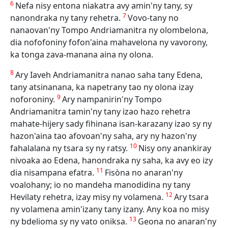
6
Nefa nisy entona niakatra avy amin'ny tany, sy
7
nanondraka ny tany rehetra.
Vovo-tany no
nanaovan'ny Tompo Andriamanitra ny olombelona,
dia nofofoniny fofon'aina mahavelona ny vavorony,
ka tonga zava-manana aina ny olona.
8
Ary Iaveh Andriamanitra nanao saha tany Edena,
tany atsinanana, ka napetrany tao ny olona izay
9
noforoniny.
Ary nampanirin'ny Tompo
Andriamanitra tamin'ny tany izao hazo rehetra
mahate-hijery sady fihinana isan-karazany izao sy ny
hazon'aina tao afovoan'ny saha, ary ny hazon'ny
10
fahalalana ny tsara sy ny ratsy.
Nisy ony anankiray
nivoaka ao Edena, hanondraka ny saha, ka avy eo izy
11
dia nisampana efatra.
Fisòna no anaran'ny
voalohany; io no mandeha manodidina ny tany
12
Hevilaty rehetra, izay misy ny volamena.
Ary tsara
ny volamena amin'izany tany izany. Any koa no misy
13
ny bdelioma sy ny vato oniksa.
Geona no anaran'ny