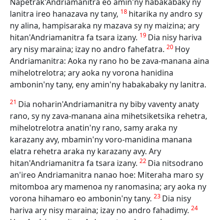
Napetrak'Andriamanitra eo amin'ny habakabaky ny
18
lanitra ireo hanazava ny tany,
hitarika ny andro sy
ny alina, hampisaraka ny mazava sy ny maizina; ary
19
hitan'Andriamanitra fa tsara izany.
Dia nisy hariva
20
ary nisy maraina; izay no andro fahefatra.
Hoy
Andriamanitra: Aoka ny rano ho be zava-manana aina
mihelotrelotra; ary aoka ny vorona hanidina
ambonin'ny tany, eny amin'ny habakabaky ny lanitra.
21
Dia noharin'Andriamanitra ny biby vaventy anaty
rano, sy ny zava-manana aina mihetsiketsika rehetra,
mihelotrelotra anatin'ny rano, samy araka ny
karazany avy, mbamin'ny voro-manidina manana
elatra rehetra araka ny karazany avy. Ary
22
hitan'Andriamanitra fa tsara izany.
Dia nitsodrano
an'ireo Andriamanitra nanao hoe: Miteraha maro sy
mitomboa ary mamenoa ny ranomasina; ary aoka ny
23
vorona hihamaro eo ambonin'ny tany.
Dia nisy
24
hariva ary nisy maraina; izay no andro fahadimy.