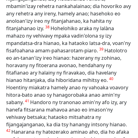
mbamin'izay rehetra nankahalainao; dia hovoriko avy
any rehetra any ireny, hamely anao; hasehoko eo
anoloan'izy ireo ny fitanjahanao, ka hahita ny
38
fitanjahanao izy.
Hohelohiko araka ny lalàna
mahazo ny vehivavy mpaka vadin'olona sy izy
mpandatsa-dra hianao, ka hataoko latsa-dra, voan'ny
39
fisafoahana amam-pahasarotam-piaro.
Hatolotro
eo an-tanan'izy ireo hianao: hazerany ny zohinao,
horavany ny fitoerana avonao, hendahany ny
fitafianao ary halainy ny firavakao, dia havelany
40
hianao hitanjaka, dia hiboridana mihitsy eo.
Hoentiny miakatra hamely anao ny vahoaka voavory
hitora-bato anao sy hanagorobaka anao amin'ny
41
sabany.
Handoro ny tranonao amin'ny afo izy, ary
hanefa fitsarana mahavoa anao eo imason'ny
vehivavy betsaka; hataoko mitsahatra ny
fijangajanganao, ka dia tsy hanangy intsony hianao.
42
Hanarana ny hatezerako aminao aho, dia ho afaka