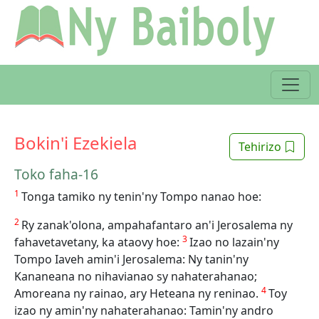
Bokin'i Ezekiela
Tehirizo
Toko faha-16
1
Tonga tamiko ny tenin'ny Tompo nanao hoe:
2
Ry zanak'olona, ampahafantaro an'i Jerosalema ny
3
fahavetavetany, ka ataovy hoe:
Izao no lazain'ny
Tompo Iaveh amin'i Jerosalema: Ny tanin'ny
Kananeana no nihavianao sy nahaterahanao;
4
Amoreana ny rainao, ary Heteana ny reninao.
Toy
izao ny amin'ny nahaterahanao: Tamin'ny andro