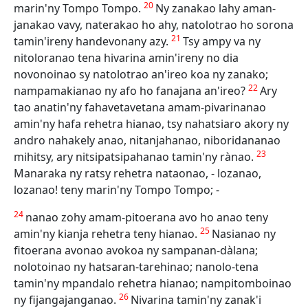
20
marin'ny Tompo Tompo.
Ny zanakao lahy aman-
janakao vavy, naterakao ho ahy, natolotrao ho sorona
21
tamin'ireny handevonany azy.
Tsy ampy va ny
nitoloranao tena hivarina amin'ireny no dia
novonoinao sy natolotrao an'ireo koa ny zanako;
22
nampamakianao ny afo ho fanajana an'ireo?
Ary
tao anatin'ny fahavetavetana amam-pivarinanao
amin'ny hafa rehetra hianao, tsy nahatsiaro akory ny
andro nahakely anao, nitanjahanao, niboridananao
23
mihitsy, ary nitsipatsipahanao tamin'ny rànao.
Manaraka ny ratsy rehetra nataonao, - lozanao,
lozanao! teny marin'ny Tompo Tompo; -
24
nanao zohy amam-pitoerana avo ho anao teny
25
amin'ny kianja rehetra teny hianao.
Nasianao ny
fitoerana avonao avokoa ny sampanan-dàlana;
nolotoinao ny hatsaran-tarehinao; nanolo-tena
tamin'ny mpandalo rehetra hianao; nampitomboinao
26
ny fijangajanganao.
Nivarina tamin'ny zanak'i