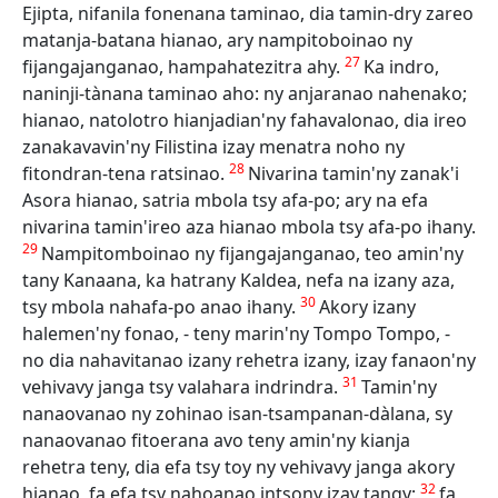
Ejipta, nifanila fonenana taminao, dia tamin-dry zareo
matanja-batana hianao, ary nampitoboinao ny
27
fijangajanganao, hampahatezitra ahy.
Ka indro,
naninji-tànana taminao aho: ny anjaranao nahenako;
hianao, natolotro hianjadian'ny fahavalonao, dia ireo
zanakavavin'ny Filistina izay menatra noho ny
28
fitondran-tena ratsinao.
Nivarina tamin'ny zanak'i
Asora hianao, satria mbola tsy afa-po; ary na efa
nivarina tamin'ireo aza hianao mbola tsy afa-po ihany.
29
Nampitomboinao ny fijangajanganao, teo amin'ny
tany Kanaana, ka hatrany Kaldea, nefa na izany aza,
30
tsy mbola nahafa-po anao ihany.
Akory izany
halemen'ny fonao, - teny marin'ny Tompo Tompo, -
no dia nahavitanao izany rehetra izany, izay fanaon'ny
31
vehivavy janga tsy valahara indrindra.
Tamin'ny
nanaovanao ny zohinao isan-tsampanan-dàlana, sy
nanaovanao fitoerana avo teny amin'ny kianja
rehetra teny, dia efa tsy toy ny vehivavy janga akory
32
hianao, fa efa tsy nahoanao intsony izay tangy;
fa