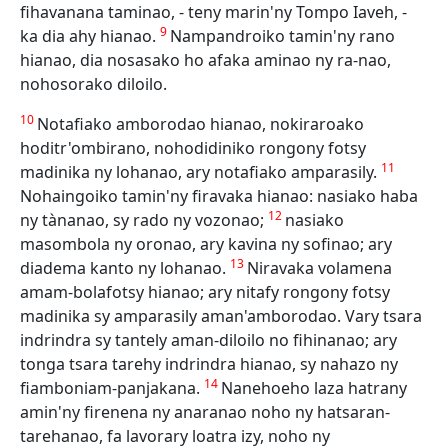
fihavanana taminao, - teny marin'ny Tompo Iaveh, -
9
ka dia ahy hianao.
Nampandroiko tamin'ny rano
hianao, dia nosasako ho afaka aminao ny ra-nao,
nohosorako diloilo.
10
Notafiako amborodao hianao, nokiraroako
hoditr'ombirano, nohodidiniko rongony fotsy
11
madinika ny lohanao, ary notafiako amparasily.
Nohaingoiko tamin'ny firavaka hianao: nasiako haba
12
ny tànanao, sy rado ny vozonao;
nasiako
masombola ny oronao, ary kavina ny sofinao; ary
13
diadema kanto ny lohanao.
Niravaka volamena
amam-bolafotsy hianao; ary nitafy rongony fotsy
madinika sy amparasily aman'amborodao. Vary tsara
indrindra sy tantely aman-diloilo no fihinanao; ary
tonga tsara tarehy indrindra hianao, sy nahazo ny
14
fiamboniam-panjakana.
Nanehoeho laza hatrany
amin'ny firenena ny anaranao noho ny hatsaran-
tarehanao, fa lavorary loatra izy, noho ny