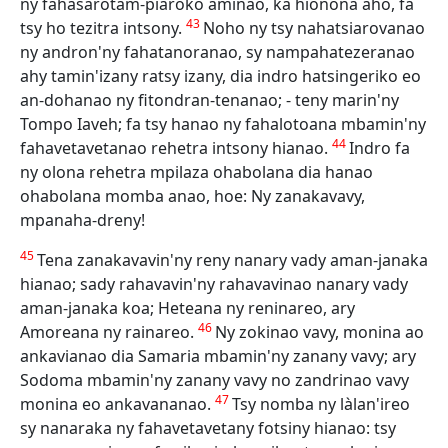
ny fahasarotam-piaroko aminao, ka hionona aho, fa
43
tsy ho tezitra intsony.
Noho ny tsy nahatsiarovanao
ny andron'ny fahatanoranao, sy nampahatezeranao
ahy tamin'izany ratsy izany, dia indro hatsingeriko eo
an-dohanao ny fitondran-tenanao; - teny marin'ny
Tompo Iaveh; fa tsy hanao ny fahalotoana mbamin'ny
44
fahavetavetanao rehetra intsony hianao.
Indro fa
ny olona rehetra mpilaza ohabolana dia hanao
ohabolana momba anao, hoe: Ny zanakavavy,
mpanaha-dreny!
45
Tena zanakavavin'ny reny nanary vady aman-janaka
hianao; sady rahavavin'ny rahavavinao nanary vady
aman-janaka koa; Heteana ny reninareo, ary
46
Amoreana ny rainareo.
Ny zokinao vavy, monina ao
ankavianao dia Samaria mbamin'ny zanany vavy; ary
Sodoma mbamin'ny zanany vavy no zandrinao vavy
47
monina eo ankavananao.
Tsy nomba ny làlan'ireo
sy nanaraka ny fahavetavetany fotsiny hianao: tsy