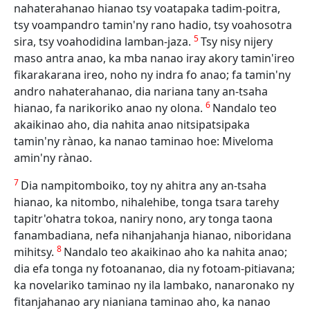
nahaterahanao hianao tsy voatapaka tadim-poitra,
tsy voampandro tamin'ny rano hadio, tsy voahosotra
5
sira, tsy voahodidina lamban-jaza.
Tsy nisy nijery
maso antra anao, ka mba nanao iray akory tamin'ireo
fikarakarana ireo, noho ny indra fo anao; fa tamin'ny
andro nahaterahanao, dia nariana tany an-tsaha
6
hianao, fa narikoriko anao ny olona.
Nandalo teo
akaikinao aho, dia nahita anao nitsipatsipaka
tamin'ny rànao, ka nanao taminao hoe: Miveloma
amin'ny rànao.
7
Dia nampitomboiko, toy ny ahitra any an-tsaha
hianao, ka nitombo, nihalehibe, tonga tsara tarehy
tapitr'ohatra tokoa, naniry nono, ary tonga taona
fanambadiana, nefa nihanjahanja hianao, niboridana
8
mihitsy.
Nandalo teo akaikinao aho ka nahita anao;
dia efa tonga ny fotoananao, dia ny fotoam-pitiavana;
ka novelariko taminao ny ila lambako, nanaronako ny
fitanjahanao ary nianiana taminao aho, ka nanao