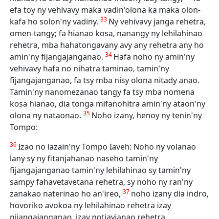
efa toy ny vehivavy maka vadin'olona ka maka olon-
33
kafa ho solon'ny vadiny.
Ny vehivavy janga rehetra,
omen-tangy; fa hianao kosa, nanangy ny lehilahinao
rehetra, mba hahatongavany avy any rehetra any ho
34
amin'ny fijangajanganao.
Hafa noho ny amin'ny
vehivavy hafa no nihatra taminao, tamin'ny
fijangajanganao, fa tsy mba nisy olona nitady anao.
Tamin'ny nanomezanao tangy fa tsy mba nomena
kosa hianao, dia tonga mifanohitra amin'ny ataon'ny
35
olona ny nataonao.
Noho izany, henoy ny tenin'ny
Tompo:
36
Izao no lazain'ny Tompo Iaveh: Noho ny volanao
lany sy ny fitanjahanao naseho tamin'ny
fijangajanganao tamin'ny lehilahinao sy tamin'ny
sampy fahavetavetana rehetra, sy noho ny ran'ny
37
zanakao naterinao ho an'ireo,
noho izany dia indro,
hovoriko avokoa ny lehilahinao rehetra izay
nijangajanganao, izay notiavianao rehetra,