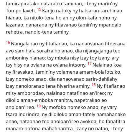
famirapiratako nataratro taminao, - teny marin'ny
15
Tompo Iaveh.
Kanjo natoky ny hatsaran-tarehinao
hianao, ka nitolo-tena ho an'ny olon-kafa noho ny
lazanao, nanarana ny fitiavanao tamin'ny mpandalo
rehetra, nanolo-tena taminy.
16
Nangalanao ny fitafianao, ka nanaovanao fitoerana
avo samihafa soratra ho anao, dia nijangajanga teo
amboniny hianao: tsy mbola nisy izay toy izany, ary
17
tsy hisy na oviana na oviana intsony.
Nalainao koa
ny firavakao, tamin'ny volamena amam-bolafotsiko,
izay nomeko anao, dia nanaovanao sarin-dehilahy
18
izay nanoloranao tena hivarina aminy.
Ny fitafianao
misy amborodao, nalainao natafinao an'ireo; ny
diloilo aman-emboka manitra, napetrakao eo
19
anoloan'ireo.
Ny mofoko nomeko anao, ny vary
tsara indrindra, ny diloiloko aman-tately namahanako
anao, nataonao teo anoloan'ireo avokoa, ho fanatitra
manam-pofona mahafinaritra. Izany no natao, - teny