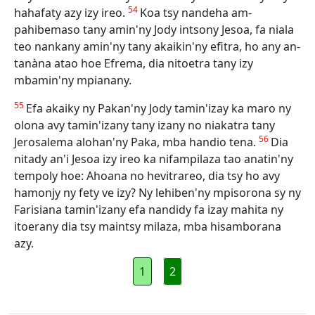
54
hahafaty azy izy ireo.
Koa tsy nandeha am-
pahibemaso tany amin'ny Jody intsony Jesoa, fa niala
teo nankany amin'ny tany akaikin'ny efitra, ho any an-
tanàna atao hoe Efrema, dia nitoetra tany izy
mbamin'ny mpianany.
55
Efa akaiky ny Pakan'ny Jody tamin'izay ka maro ny
olona avy tamin'izany tany izany no niakatra tany
56
Jerosalema alohan'ny Paka, mba handio tena.
Dia
nitady an'i Jesoa izy ireo ka nifampilaza tao anatin'ny
tempoly hoe: Ahoana no hevitrareo, dia tsy ho avy
hamonjy ny fety ve izy? Ny lehiben'ny mpisorona sy ny
Farisiana tamin'izany efa nandidy fa izay mahita ny
itoerany dia tsy maintsy milaza, mba hisamborana
azy.
1
2