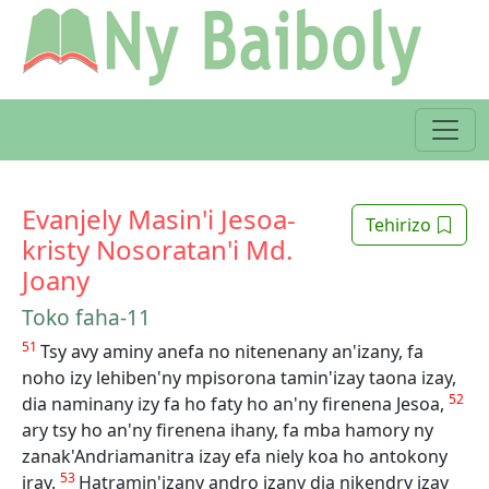
Evanjely Masin'i Jesoa-
Tehirizo
kristy Nosoratan'i Md.
Joany
Toko faha-11
51
Tsy avy aminy anefa no nitenenany an'izany, fa
noho izy lehiben'ny mpisorona tamin'izay taona izay,
52
dia naminany izy fa ho faty ho an'ny firenena Jesoa,
ary tsy ho an'ny firenena ihany, fa mba hamory ny
zanak'Andriamanitra izay efa niely koa ho antokony
53
iray.
Hatramin'izany andro izany dia nikendry izay