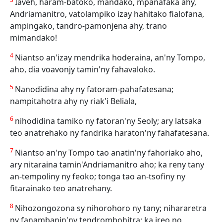
Iaveh, haram-batoko, mandako, mpanafaka ahy,
Andriamanitro, vatolampiko izay hahitako fialofana,
ampingako, tandro-pamonjena ahy, trano
mimandako!
4
Niantso an'izay mendrika hoderaina, an'ny Tompo,
aho, dia voavonjy tamin'ny fahavaloko.
5
Nanodidina ahy ny fatoram-pahafatesana;
nampitahotra ahy ny riak'i Beliala,
6
nihodidina tamiko ny fatoran'ny Seoly; ary latsaka
teo anatrehako ny fandrika haraton'ny fahafatesana.
7
Niantso an'ny Tompo tao anatin'ny fahoriako aho,
ary nitaraina tamin'Andriamanitro aho; ka reny tany
an-tempoliny ny feoko; tonga tao an-tsofiny ny
fitarainako teo anatrehany.
8
Nihozongozona sy nihorohoro ny tany; nihararetra
ny fanambanin'ny tendrombohitra; ka ireo no