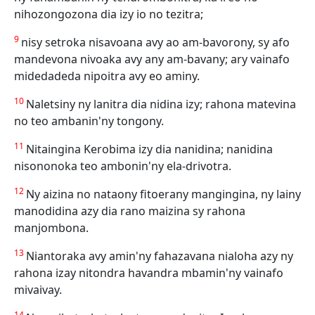
nihozongozona dia izy io no tezitra;
9
nisy setroka nisavoana avy ao am-bavorony, sy afo
mandevona nivoaka avy any am-bavany; ary vainafo
midedadeda nipoitra avy eo aminy.
10
Naletsiny ny lanitra dia nidina izy; rahona matevina
no teo ambanin'ny tongony.
11
Nitaingina Kerobima izy dia nanidina; nanidina
nisononoka teo ambonin'ny ela-drivotra.
12
Ny aizina no nataony fitoerany mangingina, ny lainy
manodidina azy dia rano maizina sy rahona
manjombona.
13
Niantoraka avy amin'ny fahazavana nialoha azy ny
rahona izay nitondra havandra mbamin'ny vainafo
mivaivay.
14