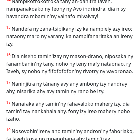
Nampikotrokotroka tany an-danitra Iaveh,
nampanakoako ny feony ny Avo indrindra; dia nisy
havandra mbamin'ny vainafo mivaivay!
15
Nandefa ny zana-tsipìkany izy ka nampiely azy ireo;
nataony maro ny varany, ka nampifanaritaka an'ireny
izy.
16
Dia niseho tamin'izay ny mason-drano, niposaka ny
fanambanin'ny tany, noho ny teny mafy nataonao, ry
Iaveh, sy noho ny fifofofofon'ny rivotry ny vavoronao.
17
Naninjitra ny tànany avy any ambony izy nandray
ahy, nisarika ahy avy tamin'ny rano be izy.
18
Nanafaka ahy tamin'ny fahavaloko mahery izy, dia
tamin'izay nankahala ahy, fony izy ireo mahery noho
izaho.
19
Nosovohin'ireny aho tamin'ny andron'ny fahoriako,
fa Iaveh kosa no mpanohana ahy tamin'izay.