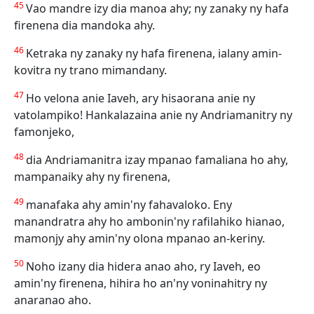
45
Vao mandre izy dia manoa ahy; ny zanaky ny hafa
firenena dia mandoka ahy.
46
Ketraka ny zanaky ny hafa firenena, ialany amin-
kovitra ny trano mimandany.
47
Ho velona anie Iaveh, ary hisaorana anie ny
vatolampiko! Hankalazaina anie ny Andriamanitry ny
famonjeko,
48
dia Andriamanitra izay mpanao famaliana ho ahy,
mampanaiky ahy ny firenena,
49
manafaka ahy amin'ny fahavaloko. Eny
manandratra ahy ho ambonin'ny rafilahiko hianao,
mamonjy ahy amin'ny olona mpanao an-keriny.
50
Noho izany dia hidera anao aho, ry Iaveh, eo
amin'ny firenena, hihira ho an'ny voninahitry ny
anaranao aho.