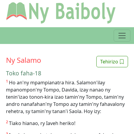
Ny Salamo
Tehirizo
Toko faha-18
1
Ho an'ny mpampianatra hira. Salamon'ilay
mpanompon'ny Tompo, Davida, izay nanao ny
tenin'izao tonon-kira izao tamin'ny Tompo, tamin'ny
andro nanafahan'ny Tompo azy tamin'ny fahavalony
rehetra, sy tamin'ny tanan'i Saola. Hoy izy:
2
Tiako hianao, ry Iaveh heriko!
3