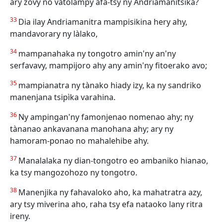
ary zovy no vatolampy afa-tsy ny Andriamanitsika?
33
Dia ilay Andriamanitra mampisikina hery ahy,
mandavorary ny làlako,
34
mampanahaka ny tongotro amin'ny an'ny
serfavavy, mampijoro ahy any amin'ny fitoerako avo;
35
mampianatra ny tànako hiady izy, ka ny sandriko
manenjana tsipìka varahina.
36
Ny ampingan'ny famonjenao nomenao ahy; ny
tànanao ankavanana manohana ahy; ary ny
hamoram-ponao no mahalehibe ahy.
37
Manalalaka ny dian-tongotro eo ambaniko hianao,
ka tsy mangozohozo ny tongotro.
38
Manenjika ny fahavaloko aho, ka mahatratra azy,
ary tsy miverina aho, raha tsy efa nataoko lany ritra
ireny.