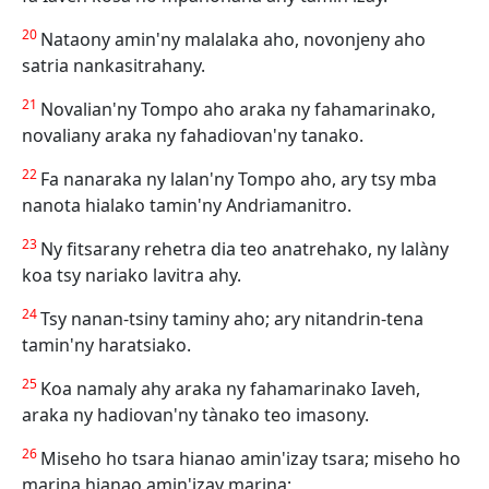
20
Nataony amin'ny malalaka aho, novonjeny aho
satria nankasitrahany.
21
Novalian'ny Tompo aho araka ny fahamarinako,
novaliany araka ny fahadiovan'ny tanako.
22
Fa nanaraka ny lalan'ny Tompo aho, ary tsy mba
nanota hialako tamin'ny Andriamanitro.
23
Ny fitsarany rehetra dia teo anatrehako, ny lalàny
koa tsy nariako lavitra ahy.
24
Tsy nanan-tsiny taminy aho; ary nitandrin-tena
tamin'ny haratsiako.
25
Koa namaly ahy araka ny fahamarinako Iaveh,
araka ny hadiovan'ny tànako teo imasony.
26
Miseho ho tsara hianao amin'izay tsara; miseho ho
marina hianao amin'izay marina;