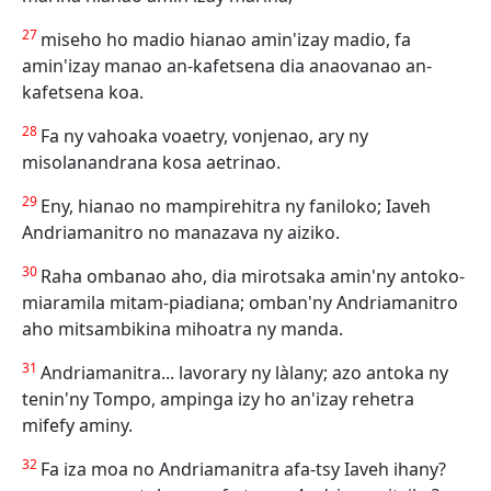
27
miseho ho madio hianao amin'izay madio, fa
amin'izay manao an-kafetsena dia anaovanao an-
kafetsena koa.
28
Fa ny vahoaka voaetry, vonjenao, ary ny
misolanandrana kosa aetrinao.
29
Eny, hianao no mampirehitra ny faniloko; Iaveh
Andriamanitro no manazava ny aiziko.
30
Raha ombanao aho, dia mirotsaka amin'ny antoko-
miaramila mitam-piadiana; omban'ny Andriamanitro
aho mitsambikina mihoatra ny manda.
31
Andriamanitra... lavorary ny làlany; azo antoka ny
tenin'ny Tompo, ampinga izy ho an'izay rehetra
mifefy aminy.
32
Fa iza moa no Andriamanitra afa-tsy Iaveh ihany?