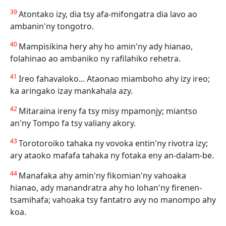
39
Atontako izy, dia tsy afa-mifongatra dia lavo ao
ambanin'ny tongotro.
40
Mampisikina hery ahy ho amin'ny ady hianao,
folahinao ao ambaniko ny rafilahiko rehetra.
41
Ireo fahavaloko... Ataonao miamboho ahy izy ireo;
ka aringako izay mankahala azy.
42
Mitaraina ireny fa tsy misy mpamonjy; miantso
an'ny Tompo fa tsy valiany akory.
43
Torotoroiko tahaka ny vovoka entin'ny rivotra izy;
ary ataoko mafafa tahaka ny fotaka eny an-dalam-be.
44
Manafaka ahy amin'ny fikomian'ny vahoaka
hianao, ady manandratra ahy ho lohan'ny firenen-
tsamihafa; vahoaka tsy fantatro avy no manompo ahy
koa.