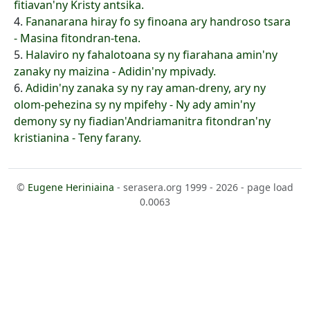
fitiavan'ny Kristy antsika.
4.
Fananarana hiray fo sy finoana ary handroso tsara
- Masina fitondran-tena.
5.
Halaviro ny fahalotoana sy ny fiarahana amin'ny
zanaky ny maizina - Adidin'ny mpivady.
6.
Adidin'ny zanaka sy ny ray aman-dreny, ary ny
olom-pehezina sy ny mpifehy - Ny ady amin'ny
demony sy ny fiadian'Andriamanitra fitondran'ny
kristianina - Teny farany.
©
Eugene Heriniaina
- serasera.org 1999 - 2026 - page load
0.0063