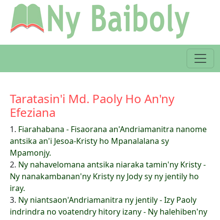
Taratasin'i Md. Paoly Ho An'ny
Efeziana
1.
Fiarahabana - Fisaorana an'Andriamanitra nanome
antsika an'i Jesoa-Kristy ho Mpanalalana sy
Mpamonjy.
2.
Ny nahavelomana antsika niaraka tamin'ny Kristy -
Ny nanakambanan'ny Kristy ny Jody sy ny jentily ho
iray.
3.
Ny niantsaon'Andriamanitra ny jentily - Izy Paoly
indrindra no voatendry hitory izany - Ny halehiben'ny