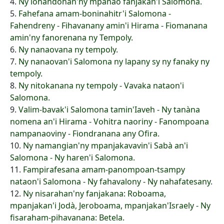
4.
Ny lohandohan'ny mpanao fanjakan'i Salomona.
5.
Fahefana amam-boninahitr'i Salomona -
Fahendreny - Fihavanany amin'i Hirama - Fiomanana
amin'ny fanorenana ny Tempoly.
6.
Ny nanaovana ny tempoly.
7.
Ny nanaovan'i Salomona ny lapany sy ny fanaky ny
tempoly.
8.
Ny nitokanana ny tempoly - Vavaka nataon'i
Salomona.
9.
Valim-bavak'i Salomona tamin'Iaveh - Ny tanàna
nomena an'i Hirama - Vohitra naoriny - Fanompoana
nampanaoviny - Fiondranana any Ofira.
10.
Ny namangian'ny mpanjakavavin'i Sabà an'i
Salomona - Ny haren'i Salomona.
11.
Fampirafesana amam-panompoan-tsampy
nataon'i Salomona - Ny fahavalony - Ny nahafatesany.
12.
Ny nisarahan'ny fanjakana: Roboama,
mpanjakan'i Jodà, Jeroboama, mpanjakan'Israely - Ny
fisaraham-pihavanana: Betela.