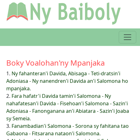
Boky Voalohan'ny Mpanjaka
1.
Ny fahanteran'i Davida, Abisaga - Teti-dratsin'i
Adoniasa - Ny nanendren'i Davida an'i Salomona ho
mpanjaka.
2.
Fara hafatr'i Davida tamin'i Salomona - Ny
nahafatesan'i Davida - Fisehoan'i Salomona - Sazin'i
Adoniasa - Fanonganana an'i Abiatara - Sazin'i Joaba
sy Semeia.
3.
Fanambadian'i Salomona - Sorona sy fahitana tao
Gabaona - Fitsarana nataon'i Salomona.