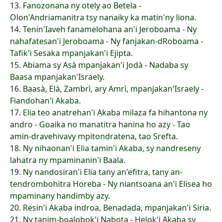
13.
Fanozonana ny otely ao Betela -
Olon'Andriamanitra tsy nanaiky ka matin'ny liona.
14.
Tenin'Iaveh fanamelohana an'i Jeroboama - Ny
nahafatesan'i Jeroboama - Ny fanjakan-dRoboama -
Tafik'i Sesaka mpanjakan'i Ejipta.
15.
Abiama sy Asà mpanjakan'i Jodà - Nadaba sy
Baasa mpanjakan'Israely.
16.
Baasà, Elà, Zambrì, ary Amrì, mpanjakan'Israely -
Fiandohan'i Akaba.
17.
Elia teo anatrehan'i Akaba milaza fa hihantona ny
andro - Goaika no manatitra hanina ho azy - Tao
amin-dravehivavy mpitondratena, tao Srefta.
18.
Ny nihaonan'i Elia tamin'i Akaba, sy nandreseny
lahatra ny mpaminanin'i Baala.
19.
Ny nandosiran'i Elia tany an'efitra, tany an-
tendrombohitra Horeba - Ny niantsoana an'i Elisea ho
mpaminany handimby azy.
20.
Resin'i Akaba indroa, Benadada, mpanjakan'i Siria.
21.
Ny tanim-boalobok'i Nabota - Helok'i Akaba sy