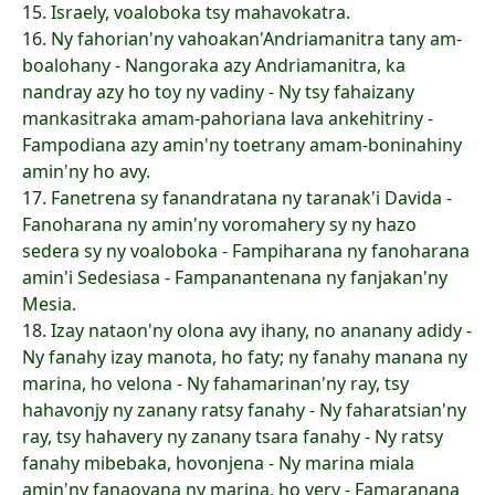
15.
Israely, voaloboka tsy mahavokatra.
16.
Ny fahorian'ny vahoakan'Andriamanitra tany am-
boalohany - Nangoraka azy Andriamanitra, ka
nandray azy ho toy ny vadiny - Ny tsy fahaizany
mankasitraka amam-pahoriana lava ankehitriny -
Fampodiana azy amin'ny toetrany amam-boninahiny
amin'ny ho avy.
17.
Fanetrena sy fanandratana ny taranak'i Davida -
Fanoharana ny amin'ny voromahery sy ny hazo
sedera sy ny voaloboka - Fampiharana ny fanoharana
amin'i Sedesiasa - Fampanantenana ny fanjakan'ny
Mesia.
18.
Izay nataon'ny olona avy ihany, no ananany adidy -
Ny fanahy izay manota, ho faty; ny fanahy manana ny
marina, ho velona - Ny fahamarinan'ny ray, tsy
hahavonjy ny zanany ratsy fanahy - Ny faharatsian'ny
ray, tsy hahavery ny zanany tsara fanahy - Ny ratsy
fanahy mibebaka, hovonjena - Ny marina miala
amin'ny fanaovana ny marina, ho very - Famaranana