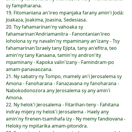
sy fampiharana.
19.
Fitomaniana an'ireo mpanjaka farany amin'i Jodà:
Joakaza, Joakima, Joasina, Sedesiasa.
20.
Tsy fahamarinan'ny vahoaka sy
fahamarinan'Andriamanitra - Fanontanian'ireo
loholona sy ny navalin'ny mpaminany an'izany - Tsy
fahamarinan'Israely tany Ejipta, tany an'efitra, teo
amin'ny tany Kanaana, tamin'ny andron'ity
mpaminany - Kapoka valin'izany - Famindram-po
amam-panavaozana.
21.
Ny sabatry ny Tompo, mamely an'i Jerosalema sy
Amona - Fanoharana - Fanazavana ny fanoharana -
Nabokodonozora any Jerosalema sy any amin'i
Amona.
22.
Ny helok'i Jerosalema - Fitarihan-teny - Fahitana
indray mijery ny helok'i Jerosalema - Haely any
amin'ny firenen-tsamihafa izy - Ny memy fandiovana -
Heloky ny mpitarika amam-pitondra.