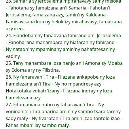
23.
Samaria sy Jerosalema mpirahavavy samy meloka
- Fahotana sy famaizana an'i Samaria - Fahotan'i
Jerosalema; famaizana azy, tamin'ny Kaldeana -
Famisavisana koa ny helok'izy mirahavavy; famaizana
azy ireo.
24.
Fiandohan'ny fanaovana fahirano an'i Jerosalema
- Fanoharana manambara ny hiafaran'ny fahirano -
Ny nataon'ny mpaminany amin'ny nahafatesan'ny
vadiny.
25.
Teny manambara loza hanjo an'i Amona sy Moaba
sy Edoma ary ny Filistina.
26.
Ny faharavan'i Tira - Filazana ankapobe ny loza
hamelezana an'i Tira - Ny ho mpandresy azy -
Hotakotaka vokatr'izany - Filazana indray ny loza
hamelezana azy.
27.
Fitomaniana noho ny faharavan'i Tira - Ny
voninahitr'i Tira oharina amin'ny sambo tsara tarehy
sady mafy - Ny fivarotan'i Tira amin'izao tontolo izao -
Fahasimban'ilay sambo mafy.