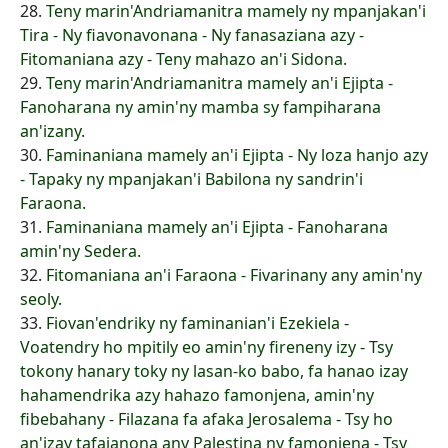
28.
Teny marin'Andriamanitra mamely ny mpanjakan'i
Tira - Ny fiavonavonana - Ny fanasaziana azy -
Fitomaniana azy - Teny mahazo an'i Sidona.
29.
Teny marin'Andriamanitra mamely an'i Ejipta -
Fanoharana ny amin'ny mamba sy fampiharana
an'izany.
30.
Faminaniana mamely an'i Ejipta - Ny loza hanjo azy
- Tapaky ny mpanjakan'i Babilona ny sandrin'i
Faraona.
31.
Faminaniana mamely an'i Ejipta - Fanoharana
amin'ny Sedera.
32.
Fitomaniana an'i Faraona - Fivarinany any amin'ny
seoly.
33.
Fiovan'endriky ny faminanian'i Ezekiela -
Voatendry ho mpitily eo amin'ny fireneny izy - Tsy
tokony hanary toky ny lasan-ko babo, fa hanao izay
hahamendrika azy hahazo famonjena, amin'ny
fibebahany - Filazana fa afaka Jerosalema - Tsy ho
an'izay tafajanona any Palestina ny famonjena - Tsy