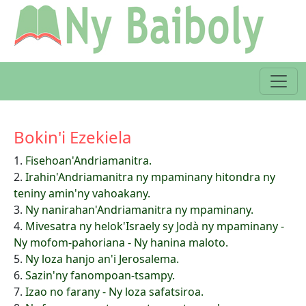
Bokin'i Ezekiela
1.
Fisehoan'Andriamanitra.
2.
Irahin'Andriamanitra ny mpaminany hitondra ny
teniny amin'ny vahoakany.
3.
Ny nanirahan'Andriamanitra ny mpaminany.
4.
Mivesatra ny helok'Israely sy Jodà ny mpaminany -
Ny mofom-pahoriana - Ny hanina maloto.
5.
Ny loza hanjo an'i Jerosalema.
6.
Sazin'ny fanompoan-tsampy.
7.
Izao no farany - Ny loza safatsiroa.