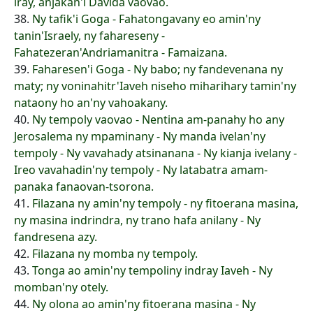
iray, anjakan'i Davida vaovao.
38.
Ny tafik'i Goga - Fahatongavany eo amin'ny
tanin'Israely, ny fahareseny -
Fahatezeran'Andriamanitra - Famaizana.
39.
Faharesen'i Goga - Ny babo; ny fandevenana ny
maty; ny voninahitr'Iaveh niseho miharihary tamin'ny
nataony ho an'ny vahoakany.
40.
Ny tempoly vaovao - Nentina am-panahy ho any
Jerosalema ny mpaminany - Ny manda ivelan'ny
tempoly - Ny vavahady atsinanana - Ny kianja ivelany -
Ireo vavahadin'ny tempoly - Ny latabatra amam-
panaka fanaovan-tsorona.
41.
Filazana ny amin'ny tempoly - ny fitoerana masina,
ny masina indrindra, ny trano hafa anilany - Ny
fandresena azy.
42.
Filazana ny momba ny tempoly.
43.
Tonga ao amin'ny tempoliny indray Iaveh - Ny
momban'ny otely.
44.
Ny olona ao amin'ny fitoerana masina - Ny