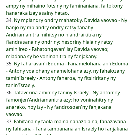
ampy ny mihaino fotsiny ny faminaniana, fa tokony
hanaraka izay asainy hatao.
34.
Ny mpiandry ondry mahatoky, Davida vaovao - Ny
hanjo ny mpiandry ondry ratsy fanahy -
Andriamanitra mihitsy no hiandraikitra ny
fiandrasana ny ondriny; hesoriny hiala ny ratsy
amin'ireo - Fahatongavan'ilay Davida vaovao;
miadana sy be voninahitra ny fanjakany.
35.
Ny faharavan'i Edoma - Fanamelohana an'i Edoma
- Antony voalohany anamelohana azy, ny fahalozany
tamin'Israely - Antony faharoa, ny fitsiriritany ny
tanin'Israely.
36.
Tafaverina amin'ny taniny Israely - Ny anton'ny
famonjen'Andriamanitra azy: ho voninahitry ny
anarako, hoy izy - Ny fandrosoan'ny fanjakana
vaovao.
37.
Fahitana ny taola-maina nahazo aina, fanazavana
ny fahitana - Fanakambanana an'Israely ho fanjakana