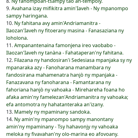
8.
Ny fanompoan-tsampy tao an-tempoly.
9.
Avahana izay mifikitra amin'Iaveh - Ny mpanompo
sampy haringana.
10.
Ny fahitana avy amin'Andriamanitra -
Ilaozan'Iaveh ny fitoerany masina - Fanasaziana ny
loholona.
11.
Ampanantenaina famonjena ireo vaobabo -
Ilaozan'Iaveh ny tanàna - Fahataperan'ny fahitana.
12.
Filazana ny handosiran'i Sedesiasa mpanjaka sy ny
mpanaraka azy - Fanoharana manambara ny
fandosirana mahamenatra hanjò ny mpanjaka -
Fanazavana ny fanoharana - Famantarana ny
fahoriana hanjò ny vahoaka - Mirehareha foana ho
afaka amin'ny famelezan'Andriamanitra ny vahoaka;
efa antomotra ny hahatanteraka an'izany.
13.
Mamely ny mpaminany sandoka.
14.
Ny amin'ny mpanompo sampy manontany
amin'ny mpaminany - Tsy hahavonjy ny vahoaka
meloka ny fivavahan'ny olo-marina eo afovoany.